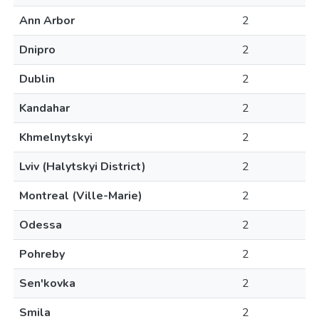
Ann Arbor
2
Dnipro
2
Dublin
2
Kandahar
2
Khmelnytskyi
2
Lviv (Halytskyi District)
2
Montreal (Ville-Marie)
2
Odessa
2
Pohreby
2
Sen'kovka
2
Smila
2