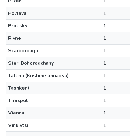
Plzen
1
Poltava
1
Prolisky
1
Rivne
1
Scarborough
1
Stari Bohorodchany
1
Tallinn (Kristiine linnaosa)
1
Tashkent
1
Tiraspol
1
Vienna
1
Vinkivtsi
1