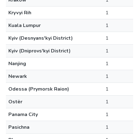
Krakow
1
Kryvyi Rih
1
Kuala Lumpur
1
Kyiv (Desnyans'kyi District)
1
Kyiv (Dniprovs'kyi District)
1
Nanjing
1
Newark
1
Odessa (Prymorsk Raion)
1
Ostër
1
Panama City
1
Pasichna
1