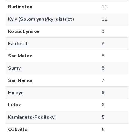
Burlington
11
Kyiv (Solom'yans'kyi district)
11
Kotsiubynske
9
Fairfield
8
San Mateo
8
Sumy
8
San Ramon
7
Hnidyn
6
Lutsk
6
Kamianets-Podilskyi
5
Oakville
5