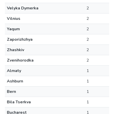
Velyka Dymerka
2
Vilnius
2
Yaqum
2
Zaporizhzhya
2
Zhashkiv
2
Zvenihorodka
2
Almaty
1
Ashburn
1
Bern
1
Bila Tserkva
1
Bucharest
1