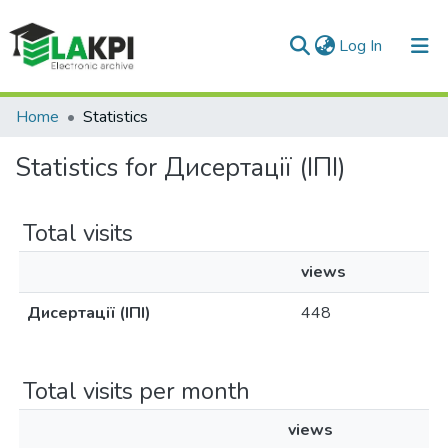
(current)
Log In
Communities & Collections
Home
Statistics
All of DSpace
Statistics for Дисертації (ІПІ)
Total visits
views
Дисертації (ІПІ)
448
Total visits per month
views