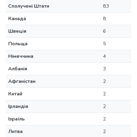
Сполучені Штати
83
Канада
8
Швеція
6
Польща
5
Німеччина
4
Албанія
3
Афганістан
2
Китай
2
Ірландія
2
Ізраїль
2
Литва
2