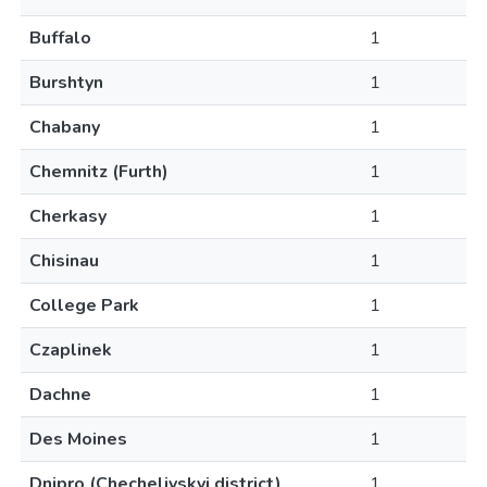
Buffalo
1
Burshtyn
1
Chabany
1
Chemnitz (Furth)
1
Cherkasy
1
Chisinau
1
College Park
1
Czaplinek
1
Dachne
1
Des Moines
1
Dnipro (Chechelivskyi district)
1