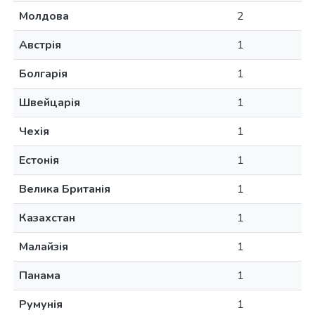
Молдова
2
Австрія
1
Болгарія
1
Швейцарія
1
Чехія
1
Естонія
1
Велика Британія
1
Казахстан
1
Малайзія
1
Панама
1
Румунія
1