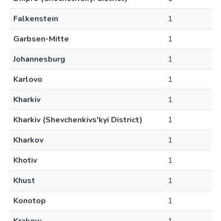
Falkenstein
1
Garbsen-Mitte
1
Johannesburg
1
Karlovo
1
Kharkiv
1
Kharkiv (Shevchenkivs'kyi District)
1
Kharkov
1
Khotiv
1
Khust
1
Konotop
1