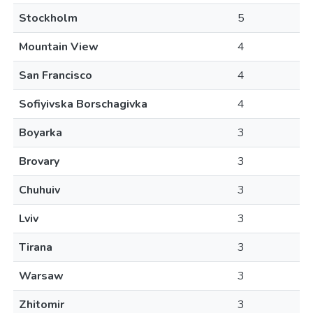
Stockholm
5
Mountain View
4
San Francisco
4
Sofiyivska Borschagivka
4
Boyarka
3
Brovary
3
Chuhuiv
3
Lviv
3
Tirana
3
Warsaw
3
Zhitomir
3