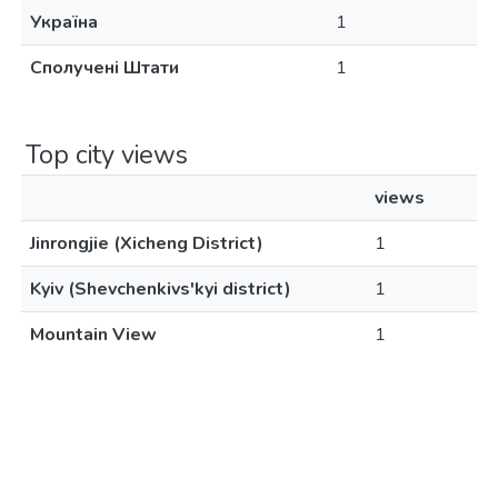
Україна
1
Сполучені Штати
1
Top city views
views
Jinrongjie (Xicheng District)
1
Kyiv (Shevchenkivs'kyi district)
1
Mountain View
1