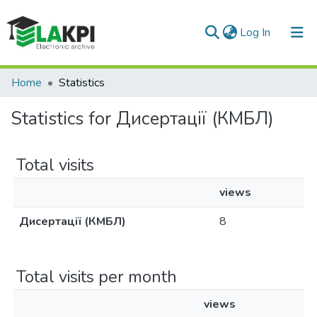
(current)
Log In
Communities & Collections
Home
Statistics
All of DSpace
Statistics for Дисертації (КМБЛ)
Total visits
views
Дисертації (КМБЛ)
8
Total visits per month
views