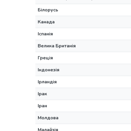
Білорусь
Канада
Іспанія
Велика Британія
Греція
Індонезія
Ірландія
Ірак
Іран
Молдова
Малайзія