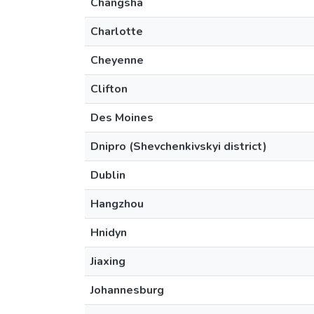
Changsha
Charlotte
Cheyenne
Clifton
Des Moines
Dnipro (Shevchenkivskyi district)
Dublin
Hangzhou
Hnidyn
Jiaxing
Johannesburg