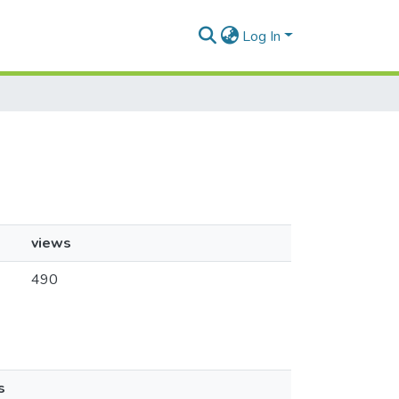
Log In
views
490
s