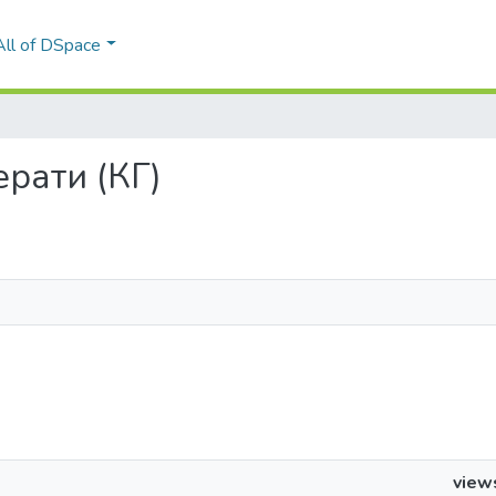
All of DSpace
ерати (КГ)
view