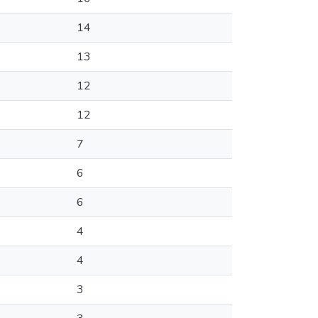
14
13
12
12
7
6
6
4
4
3