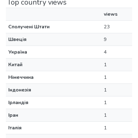
Top country views
views
Сполучені Штати
23
Швеція
9
Україна
4
Китай
1
Німеччина
1
Індонезія
1
Ірландія
1
Іран
1
Італія
1