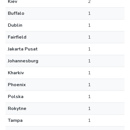
Kiev
2
Buffalo
1
Dublin
1
Fairfield
1
Jakarta Pusat
1
Johannesburg
1
Kharkiv
1
Phoenix
1
Polska
1
Rokytne
1
Tampa
1