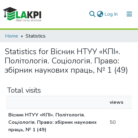
(current)
Log In
Communities & Collections
Home
Statistics
All of DSpace
Statistics for Вісник НТУУ «КПІ».
Політологія. Соціологія. Право:
збірник наукових праць, № 1 (49)
Total visits
views
Вісник НТУУ «КПІ». Політологія.
Соціологія. Право: збірник наукових
50
праць, № 1 (49)