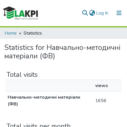
(current)
Log In
Communities & Collections
Home
Statistics
All of DSpace
Statistics for Навчально-методичні
матеріали (ФВ)
Total visits
views
Навчально-методичні матеріали
1656
(ФВ)
Total visits per month