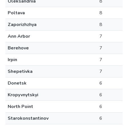
Oleksandriia
8
Poltava
8
Zaporizhzhya
8
Ann Arbor
7
Berehove
7
Irpin
7
Shepetivka
7
Donetsk
6
Kropyvnytskyi
6
North Point
6
Starokonstantinov
6