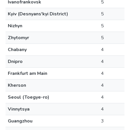
Ivanofrankovsk
5
Kyiv (Desnyans'kyi District)
5
Nizhyn
5
Zhytomyr
5
Chabany
4
Dnipro
4
Frankfurt am Main
4
Kherson
4
Seoul (Toegye-ro)
4
Vinnytsya
4
Guangzhou
3