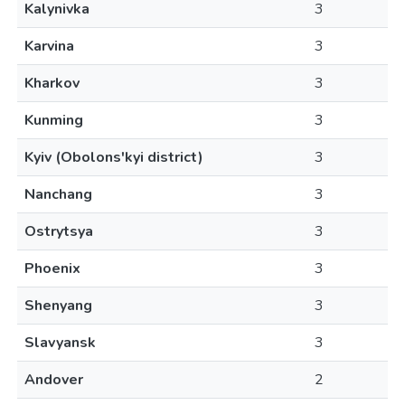
Kalynivka
3
Karvina
3
Kharkov
3
Kunming
3
Kyiv (Obolons'kyi district)
3
Nanchang
3
Ostrytsya
3
Phoenix
3
Shenyang
3
Slavyansk
3
Andover
2