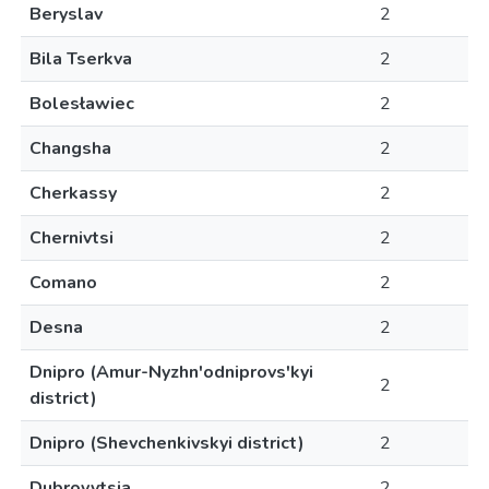
Beryslav
2
Bila Tserkva
2
Bolesławiec
2
Changsha
2
Cherkassy
2
Chernivtsi
2
Comano
2
Desna
2
Dnipro (Amur-Nyzhn'odniprovs'kyi
2
district)
Dnipro (Shevchenkivskyi district)
2
Dubrovytsia
2