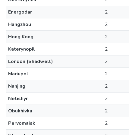
Energodar
2
Hangzhou
2
Hong Kong
2
Katerynopil
2
London (Shadwell)
2
Mariupol
2
Nanjing
2
Netishyn
2
Obukhivka
2
Pervomaisk
2