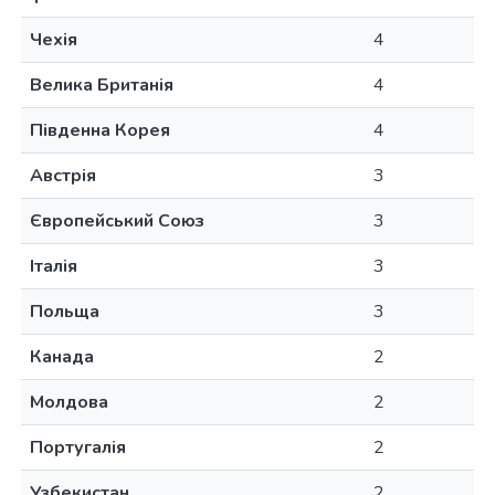
Чехія
4
Велика Британія
4
Південна Корея
4
Австрія
3
Європейський Союз
3
Італія
3
Польща
3
Канада
2
Молдова
2
Португалія
2
Узбекистан
2