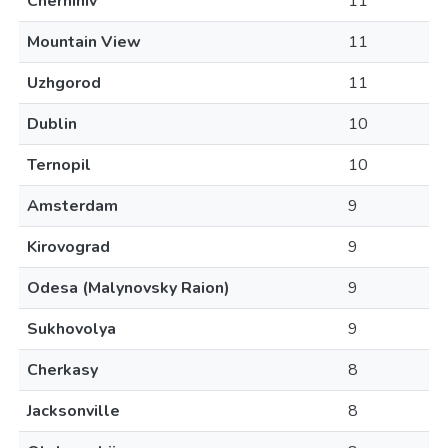
Chernihiv
11
Mountain View
11
Uzhgorod
11
Dublin
10
Ternopil
10
Amsterdam
9
Kirovograd
9
Odesa (Malynovsky Raion)
9
Sukhovolya
9
Cherkasy
8
Jacksonville
8