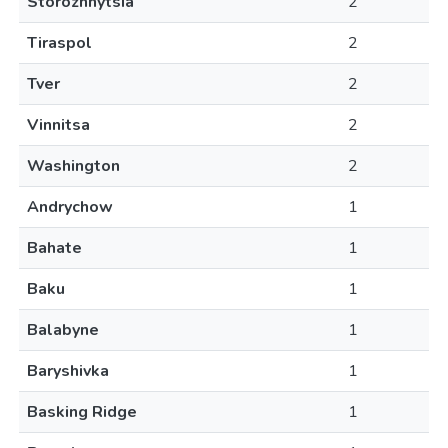
Storozhnytsia
2
Tiraspol
2
Tver
2
Vinnitsa
2
Washington
2
Andrychow
1
Bahate
1
Baku
1
Balabyne
1
Baryshivka
1
Basking Ridge
1