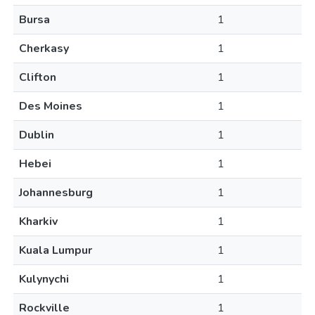
Bursa
1
Cherkasy
1
Clifton
1
Des Moines
1
Dublin
1
Hebei
1
Johannesburg
1
Kharkiv
1
Kuala Lumpur
1
Kulynychi
1
Rockville
1