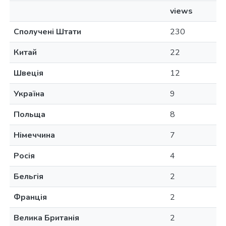
views
Сполучені Штати
230
Китай
22
Швеція
12
Україна
9
Польща
8
Німеччина
7
Росія
4
Бельгія
2
Франція
2
Велика Британія
2