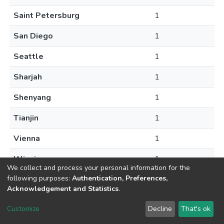
Saint Petersburg
1
San Diego
1
Seattle
1
Sharjah
1
Shenyang
1
Tianjin
1
Vienna
1
Winnipeg
1
We collect and process your personal information for the
following purposes:
Authentication, Preferences,
Acknowledgement and Statistics
.
DSpace software
copyright © 2002-2026
LYRASIS
Customize
Decline
That's ok
Cookie settings
Send Feedback