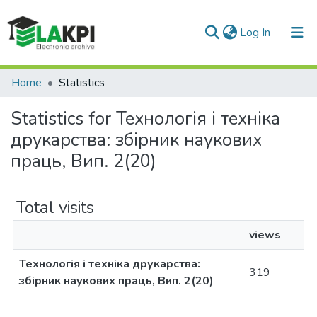
(current)
Log In
Communities & Collections
Home
Statistics
All of DSpace
Statistics for Технологія і техніка
друкарства: збірник наукових
праць, Вип. 2(20)
Total visits
views
Технологія і техніка друкарства:
319
збірник наукових праць, Вип. 2(20)