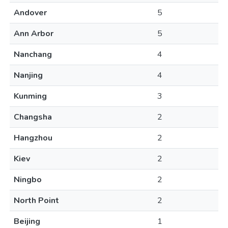
Andover
5
Ann Arbor
5
Nanchang
4
Nanjing
4
Kunming
3
Changsha
2
Hangzhou
2
Kiev
2
Ningbo
2
North Point
2
Beijing
1