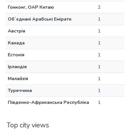
Гонконг, ОАР Китаю
2
Обʼєднані Арабські Емірати
1
Австрія
1
Канада
1
Естонія
1
Ірландія
1
Малайзія
1
Туреччина
1
Південно-Африканська Республіка
1
Top city views