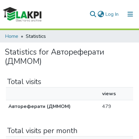
(current)
Log In
Communities & Collections
Home
Statistics
All of DSpace
Statistics for Автореферати
(ДММОМ)
Total visits
views
Автореферати (ДММОМ)
479
Total visits per month