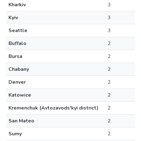
Kharkiv
3
Kyiv
3
Seattle
3
Buffalo
2
Bursa
2
Chabany
2
Denver
2
Katowice
2
Kremenchuk (Avtozavods'kyi district)
2
San Mateo
2
Sumy
2