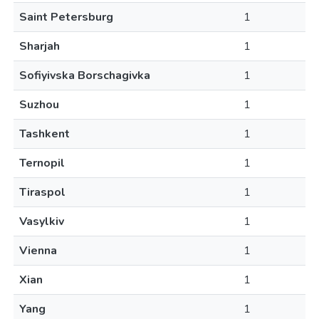
Saint Petersburg
1
Sharjah
1
Sofiyivska Borschagivka
1
Suzhou
1
Tashkent
1
Ternopil
1
Tiraspol
1
Vasylkiv
1
Vienna
1
Xian
1
Yang
1