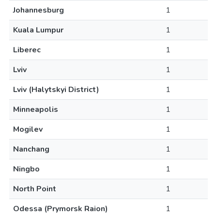
Johannesburg
1
Kuala Lumpur
1
Liberec
1
Lviv
1
Lviv (Halytskyi District)
1
Minneapolis
1
Mogilev
1
Nanchang
1
Ningbo
1
North Point
1
Odessa (Prymorsk Raion)
1