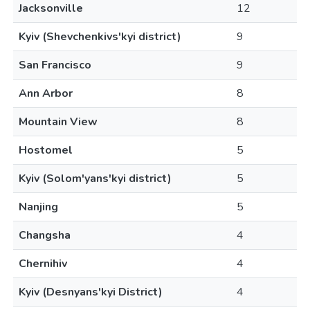
Jacksonville
12
Kyiv (Shevchenkivs'kyi district)
9
San Francisco
9
Ann Arbor
8
Mountain View
8
Hostomel
5
Kyiv (Solom'yans'kyi district)
5
Nanjing
5
Changsha
4
Chernihiv
4
Kyiv (Desnyans'kyi District)
4