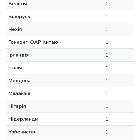
Бельгія
1
Білорусь
1
Чехія
1
Гонконг, ОАР Китаю
1
Ірландія
1
Італія
1
Молдова
1
Малайзія
1
Нігерія
1
Нідерланди
1
Узбекистан
1