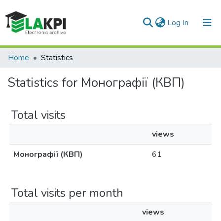
(current)
Log In
Communities & Collections
Home
Statistics
All of DSpace
Statistics for Монографії (КВП)
Total visits
views
Монографії (КВП)
61
Total visits per month
views