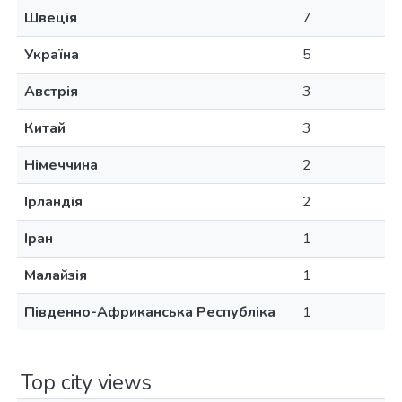
Швеція
7
Україна
5
Австрія
3
Китай
3
Німеччина
2
Ірландія
2
Іран
1
Малайзія
1
Південно-Африканська Республіка
1
Top city views