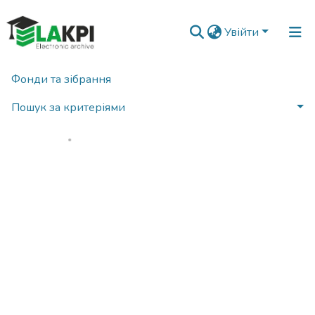
Увійти
Фонди та зібрання
Головна
Статистика
Пошук за критеріями
Вантажиться...