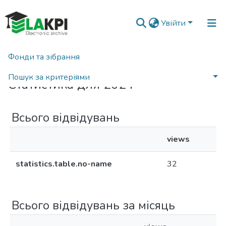
Увійти
Фонди та зібрання
Головна
Статистика
Пошук за критеріями
Статистика для 2024
Всього відвідувань
views
statistics.table.no-name
32
Всього відвідувань за місяць