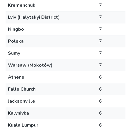
Kremenchuk
7
Lviv (Halytskyi District)
7
Ningbo
7
Polska
7
Sumy
7
Warsaw (Mokotów)
7
Athens
6
Falls Church
6
Jacksonville
6
Kalynivka
6
Kuala Lumpur
6