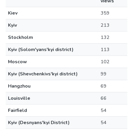
views
Kiev
359
Kyiv
213
Stockholm
132
Kyiv (Solom'yans'kyi district)
113
Moscow
102
Kyiv (Shevchenkivs'kyi district)
99
Hangzhou
69
Louisville
66
Fairfield
54
Kyiv (Desnyans'kyi District)
54