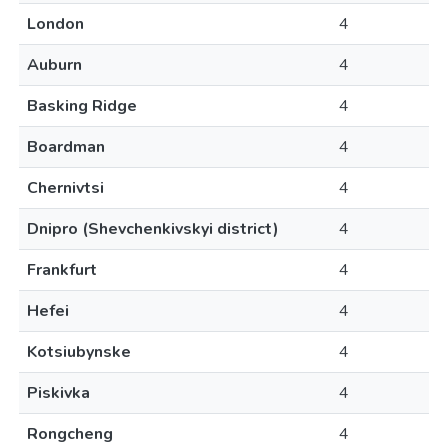
London
4
Auburn
4
Basking Ridge
4
Boardman
4
Chernivtsi
4
Dnipro (Shevchenkivskyi district)
4
Frankfurt
4
Hefei
4
Kotsiubynske
4
Piskivka
4
Rongcheng
4