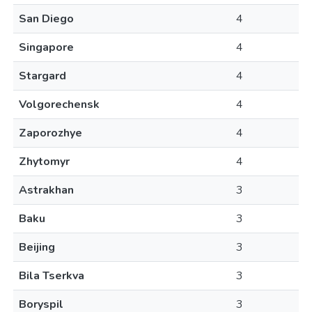
San Diego
4
Singapore
4
Stargard
4
Volgorechensk
4
Zaporozhye
4
Zhytomyr
4
Astrakhan
3
Baku
3
Beijing
3
Bila Tserkva
3
Boryspil
3