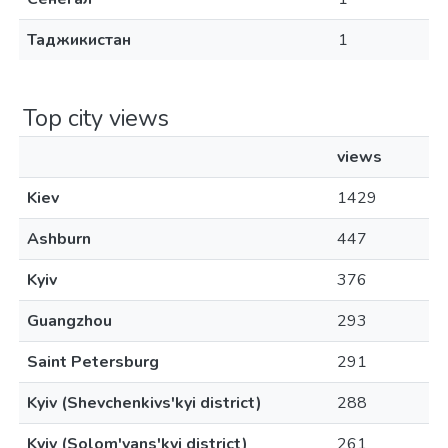
Таджикистан
1
Top city views
views
Kiev
1429
Ashburn
447
Kyiv
376
Guangzhou
293
Saint Petersburg
291
Kyiv (Shevchenkivs'kyi district)
288
Kyiv (Solom'yans'kyi district)
261