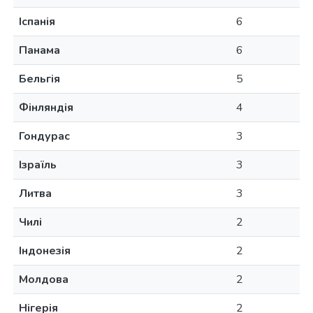
Іспанія
6
Панама
6
Бельгія
5
Фінляндія
4
Гондурас
3
Ізраїль
3
Литва
3
Чилі
2
Індонезія
2
Молдова
2
Нігерія
2