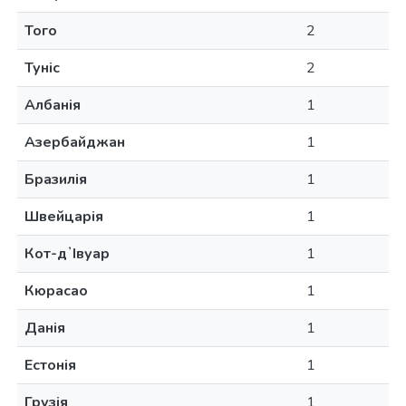
Того
2
Туніс
2
Албанія
1
Азербайджан
1
Бразилія
1
Швейцарія
1
Кот-дʼІвуар
1
Кюрасао
1
Данія
1
Естонія
1
Грузія
1