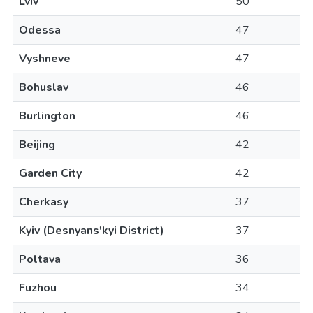
Lviv
50
Odessa
47
Vyshneve
47
Bohuslav
46
Burlington
46
Beijing
42
Garden City
42
Cherkasy
37
Kyiv (Desnyans'kyi District)
37
Poltava
36
Fuzhou
34