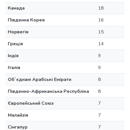
Канада
18
Південна Корея
16
Норвегія
15
Греція
14
Індія
9
Італія
9
Обʼєднані Арабські Емірати
8
Південно-Африканська Республіка
8
Європейський Союз
7
Малайзія
7
Сінгапур
7