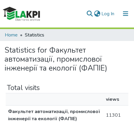
(current)
Log In
Communities & Collections
Home
Statistics
All of DSpace
Statistics for Факультет
автоматизації, промислової
інженерії та екології (ФАПІЕ)
Total visits
views
Факультет автоматизації, промислової
11301
інженерії та екології (ФАПІЕ)