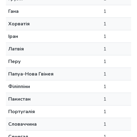
Гана
1
Хорватія
1
Іран
1
Латвія
1
Перу
1
Папуа-Нова Гвінея
1
Філіппіни
1
Пакистан
1
Португалія
1
Словаччина
1
Сенегал
1