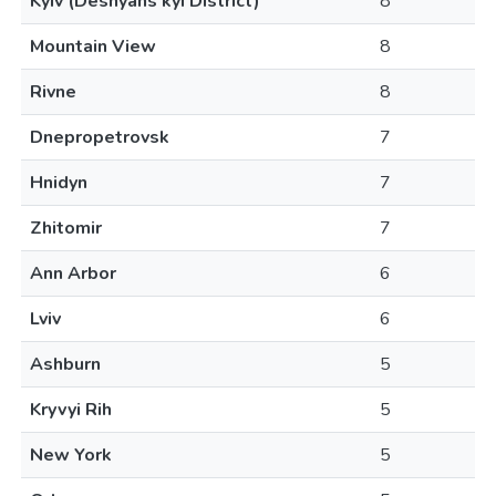
Kyiv (Desnyans'kyi District)
8
Mountain View
8
Rivne
8
Dnepropetrovsk
7
Hnidyn
7
Zhitomir
7
Ann Arbor
6
Lviv
6
Ashburn
5
Kryvyi Rih
5
New York
5