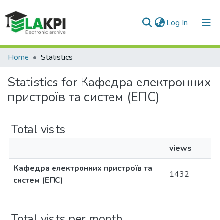
(current)
Log In
Communities & Collections
Home
Statistics
All of DSpace
Statistics for Кафедра електронних
пристроїв та систем (ЕПС)
Total visits
views
Кафедра електронних пристроїв та
1432
систем (ЕПС)
Total visits per month