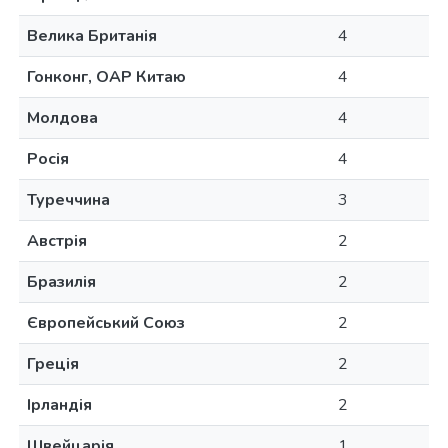
Велика Британія
4
Гонконг, ОАР Китаю
4
Молдова
4
Росія
4
Туреччина
3
Австрія
2
Бразилія
2
Європейський Союз
2
Греція
2
Ірландія
2
Швейцарія
1