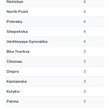
Netishyn
4
North Point
4
Pohreby
4
Shepetivka
4
Verkhnyaya Syrovatka
4
Bila Tserkva
3
Chisinau
3
Dnipro
3
Kamianske
3
Kulykiv
3
Palma
3