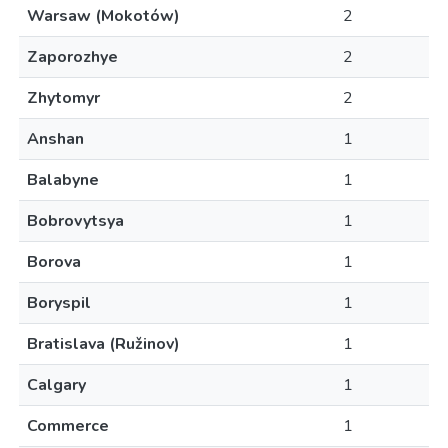
Warsaw (Mokotów)
2
Zaporozhye
2
Zhytomyr
2
Anshan
1
Balabyne
1
Bobrovytsya
1
Borova
1
Boryspil
1
Bratislava (Ružinov)
1
Calgary
1
Commerce
1