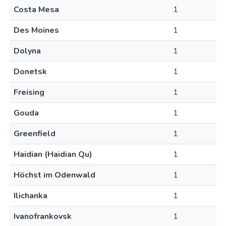
Costa Mesa
1
Des Moines
1
Dolyna
1
Donetsk
1
Freising
1
Gouda
1
Greenfield
1
Haidian (Haidian Qu)
1
Höchst im Odenwald
1
Ilichanka
1
Ivanofrankovsk
1