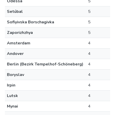
Odessa
5
Setúbal
5
Sofiyivska Borschagivka
5
Zaporizhzhya
5
Amsterdam
4
Andover
4
Berlin (Bezirk Tempelhof-Schöneberg)
4
Boryslav
4
Irpin
4
Lutsk
4
Mynai
4