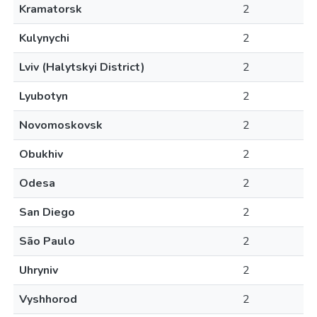
Kramatorsk
2
Kulynychi
2
Lviv (Halytskyi District)
2
Lyubotyn
2
Novomoskovsk
2
Obukhiv
2
Odesa
2
San Diego
2
São Paulo
2
Uhryniv
2
Vyshhorod
2