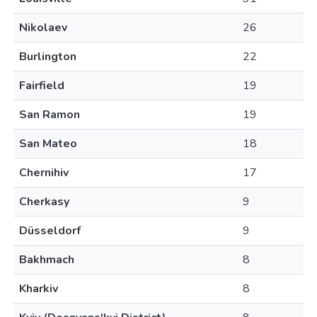
Nikolaev
26
Burlington
22
Fairfield
19
San Ramon
19
San Mateo
18
Chernihiv
17
Cherkasy
9
Düsseldorf
9
Bakhmach
8
Kharkiv
8