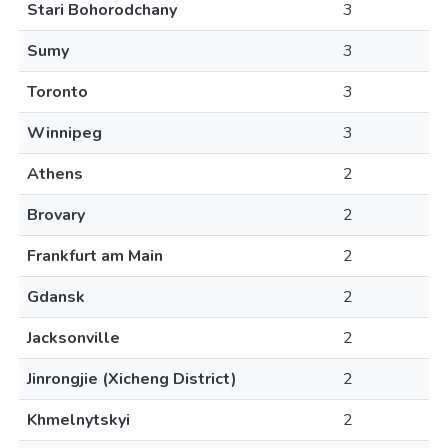
Stari Bohorodchany
3
Sumy
3
Toronto
3
Winnipeg
3
Athens
2
Brovary
2
Frankfurt am Main
2
Gdansk
2
Jacksonville
2
Jinrongjie (Xicheng District)
2
Khmelnytskyi
2