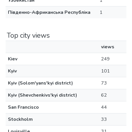
Узбекистан
1
Південно-Африканська Республіка
1
Top city views
views
Kiev
249
Kyiv
101
Kyiv (Solom'yans'kyi district)
73
Kyiv (Shevchenkivs'kyi district)
62
San Francisco
44
Stockholm
33
Louisville
31