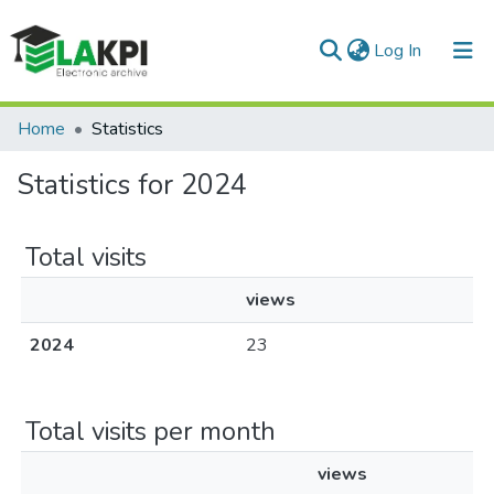
(current)
Log In
Communities & Collections
Home
Statistics
All of DSpace
Statistics for 2024
Total visits
views
2024
23
Total visits per month
views