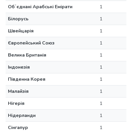
Обʼєднані Арабські Емірати
1
Білорусь
1
Швейцарія
1
Європейський Союз
1
Велика Британія
1
Індонезія
1
Південна Корея
1
Малайзія
1
Нігерія
1
Нідерланди
1
Сінгапур
1