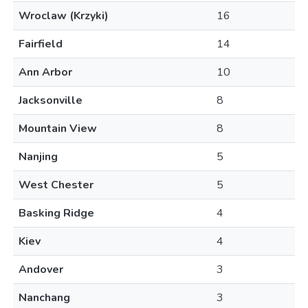
Wroclaw (Krzyki)
16
Fairfield
14
Ann Arbor
10
Jacksonville
8
Mountain View
8
Nanjing
5
West Chester
5
Basking Ridge
4
Kiev
4
Andover
3
Nanchang
3