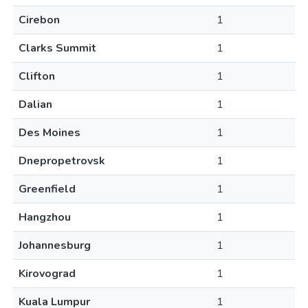
Cirebon
1
Clarks Summit
1
Clifton
1
Dalian
1
Des Moines
1
Dnepropetrovsk
1
Greenfield
1
Hangzhou
1
Johannesburg
1
Kirovograd
1
Kuala Lumpur
1