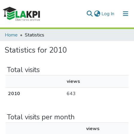
(current)
Log In
Communities & Collections
Home
Statistics
All of DSpace
Statistics for 2010
Total visits
views
2010
643
Total visits per month
views