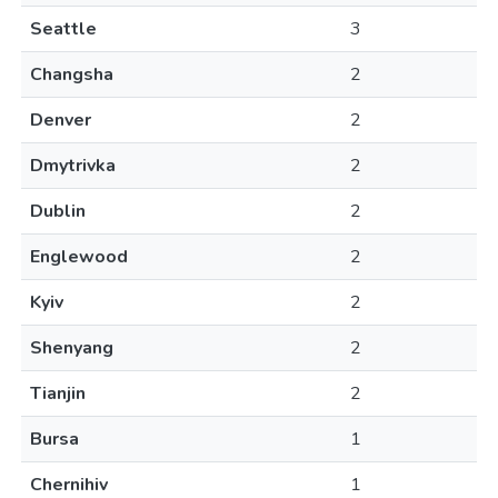
Seattle
3
Changsha
2
Denver
2
Dmytrivka
2
Dublin
2
Englewood
2
Kyiv
2
Shenyang
2
Tianjin
2
Bursa
1
Chernihiv
1