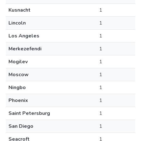
Kusnacht
1
Lincoln
1
Los Angeles
1
Merkezefendi
1
Mogilev
1
Moscow
1
Ningbo
1
Phoenix
1
Saint Petersburg
1
San Diego
1
Seacroft
1