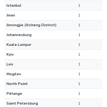
Istanbul
1
Jinan
1
Jinrongjie (Xicheng District)
1
Johannesburg
1
Kuala Lumpur
1
Kyiv
1
Lviv
1
Mogilev
1
North Point
1
Pétange
1
Saint Petersburg
1