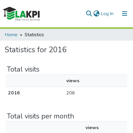
(current)
Log In
Communities & Collections
Home
Statistics
All of DSpace
Statistics for 2016
Total visits
views
2016
206
Total visits per month
views