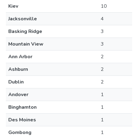
Kiev
10
Jacksonville
4
Basking Ridge
3
Mountain View
3
Ann Arbor
2
Ashburn
2
Dublin
2
Andover
1
Binghamton
1
Des Moines
1
Gombong
1