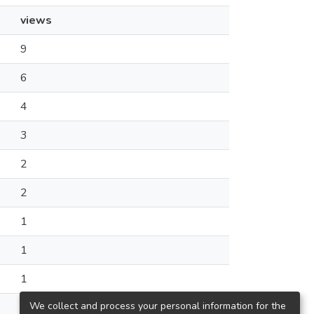
views
9
6
4
3
2
2
1
1
1
We collect and process your personal information for the
1