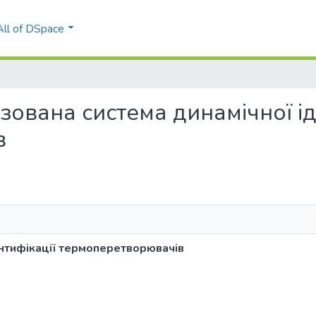
All of DSpace
тизована система динамічної і
в
ентифікації термоперетворювачів