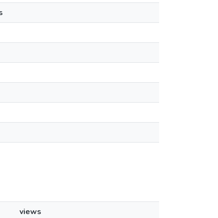
s
views