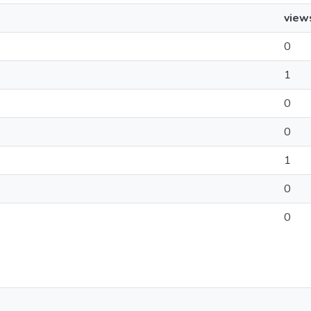
view
0
1
0
0
1
0
0