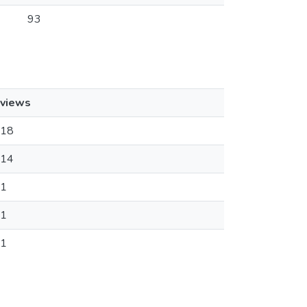
93
views
18
14
1
1
1