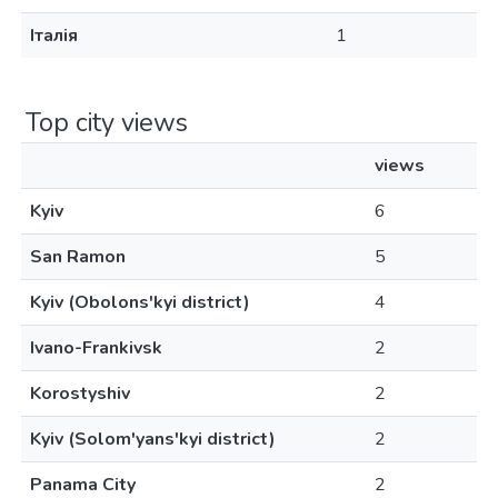
Італія
1
Top city views
views
Kyiv
6
San Ramon
5
Kyiv (Obolons'kyi district)
4
Ivano-Frankivsk
2
Korostyshiv
2
Kyiv (Solom'yans'kyi district)
2
Panama City
2