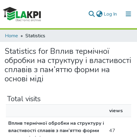
(current)
Log In
Communities & Collections
Home
Statistics
All of DSpace
Statistics for Вплив термічної
обробки на структуру і властивості
сплавів з пам’яттю форми на
основі міді
Total visits
views
Вплив термічної обробки на структуру і
властивості сплавів з пам’яттю форми
47