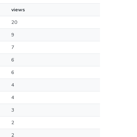
views
20
9
7
6
6
4
4
3
2
2