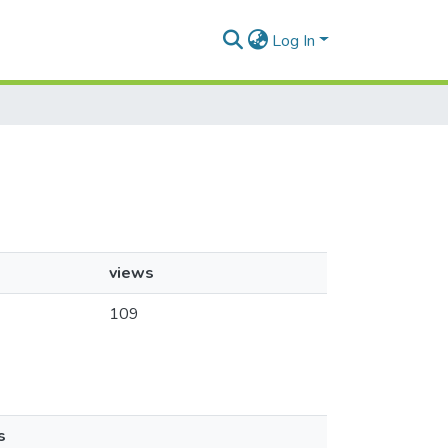
Log In
views
109
s