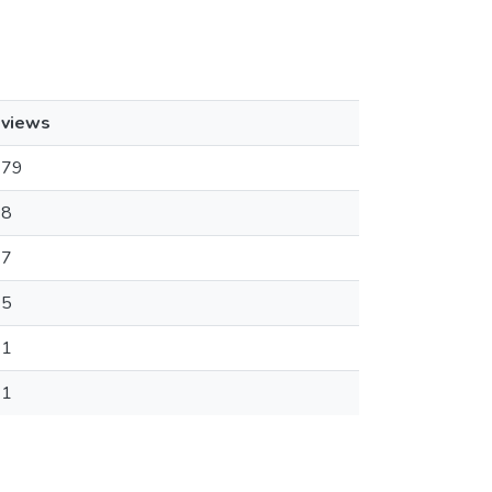
views
79
8
7
5
1
1