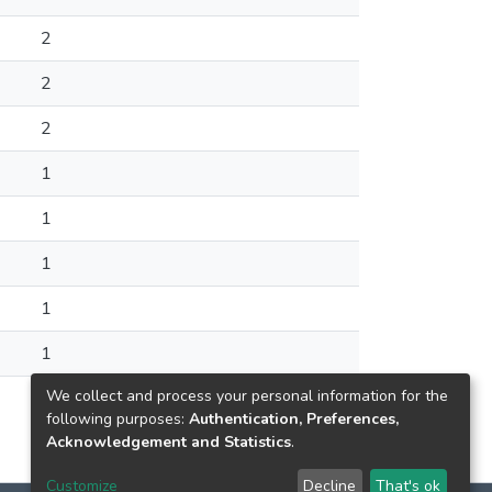
2
2
2
1
1
1
1
1
We collect and process your personal information for the
1
following purposes:
Authentication, Preferences,
Acknowledgement and Statistics
.
Customize
Decline
That's ok