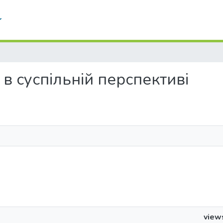
All of DSpace
ія в суспільній перспективі
view