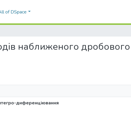
All of DSpace
етодів наближеного дробового
інтегро-диференціювання