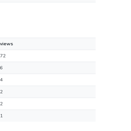
views
72
6
4
2
2
1