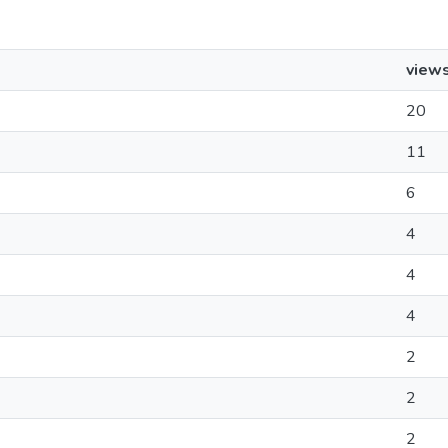
view
20
11
6
4
4
4
2
2
2