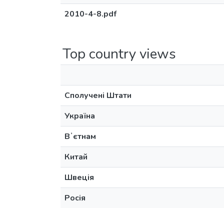
2010-4-8.pdf
Top country views
Сполучені Штати
Україна
Вʼєтнам
Китай
Швеція
Росія