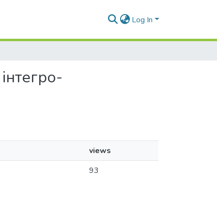
Log In
 інтегро-
views
93