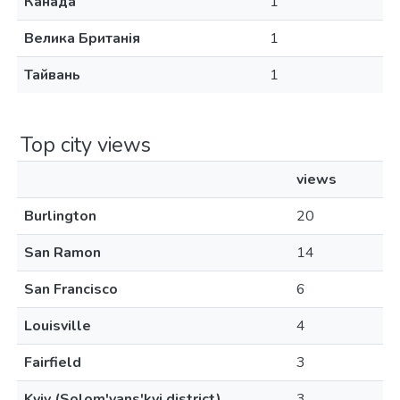
Канада
1
Велика Британія
1
Тайвань
1
Top city views
views
Burlington
20
San Ramon
14
San Francisco
6
Louisville
4
Fairfield
3
Kyiv (Solom'yans'kyi district)
3