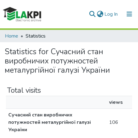
(current)
Log In
Communities & Collections
Home
Statistics
All of DSpace
Statistics for Сучасний стан
виробничих потужностей
металургійної галузі України
Total visits
views
Сучасний стан виробничих
потужностей металургійної галузі
106
України