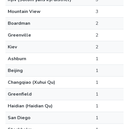
Mountain View
3
Boardman
2
Greenville
2
Kiev
2
Ashburn
1
Beijing
1
Changqiao (Xuhui Qu)
1
Greenfield
1
Haidian (Haidian Qu)
1
San Diego
1