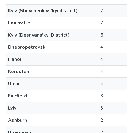
Kyiv (Shevchenkivs'kyi district)
7
Louisville
7
Kyiv (Desnyans'kyi District)
5
Dnepropetrovsk
4
Hanoi
4
Korosten
4
Uman
4
Fairfield
3
Lviv
3
Ashburn
2
Boardman
2