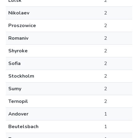
Lutsk
2
Nikolaev
2
Proszowice
2
Romaniv
2
Shyroke
2
Sofia
2
Stockholm
2
Sumy
2
Ternopil
2
Andover
1
Beutelsbach
1