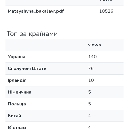
Matsyshyna_bakalavr.pdf
10526
Топ за країнами
views
Україна
140
Сполучені Штати
76
Ірландія
10
Німеччина
5
Польща
5
Китай
4
Вʼєтнам
4