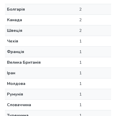
Болгарія
2
Канада
2
Швеція
2
Чехія
1
Франція
1
Велика Британія
1
Іран
1
Молдова
1
Румунія
1
Словаччина
1
Туреччина
1