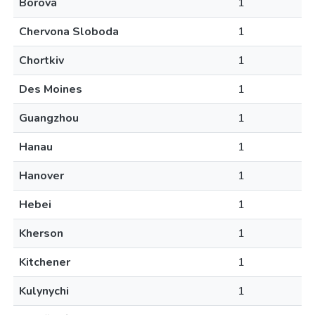
Borova
1
Chervona Sloboda
1
Chortkiv
1
Des Moines
1
Guangzhou
1
Hanau
1
Hanover
1
Hebei
1
Kherson
1
Kitchener
1
Kulynychi
1