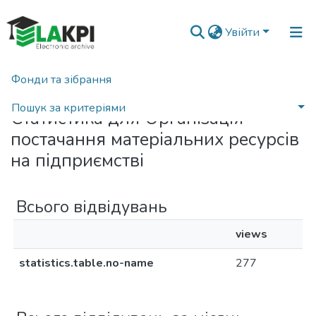
Увійти
Фонди та зібрання
Головна
Статистика
Пошук за критеріями
Статистика для Організація
постачання матеріальних ресурсів
на підприємстві
Всього відвідувань
views
statistics.table.no-name
277