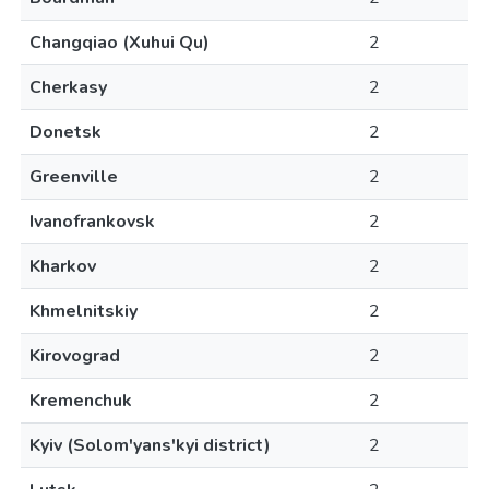
Changqiao (Xuhui Qu)
2
Cherkasy
2
Donetsk
2
Greenville
2
Ivanofrankovsk
2
Kharkov
2
Khmelnitskiy
2
Kirovograd
2
Kremenchuk
2
Kyiv (Solom'yans'kyi district)
2