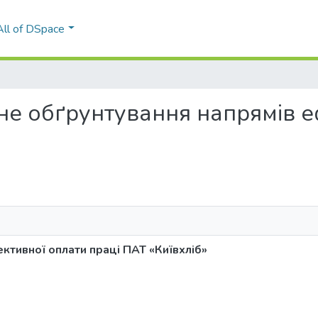
All of DSpace
мічне обґрунтування напрямів 
ктивної оплати праці ПАТ «Київхліб»