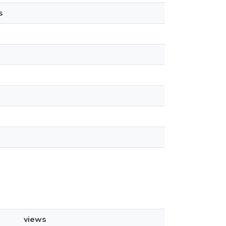
s
views