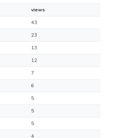
views
43
23
13
12
7
6
5
5
5
4