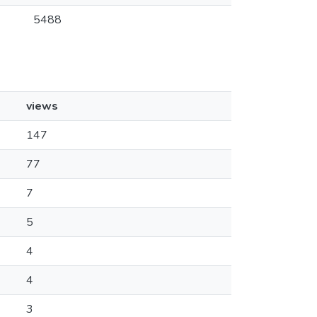
5488
views
147
77
7
5
4
4
3