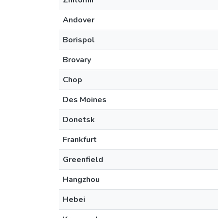
Zhitomir
Andover
Borispol
Brovary
Chop
Des Moines
Donetsk
Frankfurt
Greenfield
Hangzhou
Hebei