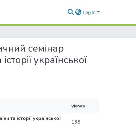
Log In
дичний семінар
історії української
views
ни та історії української
138