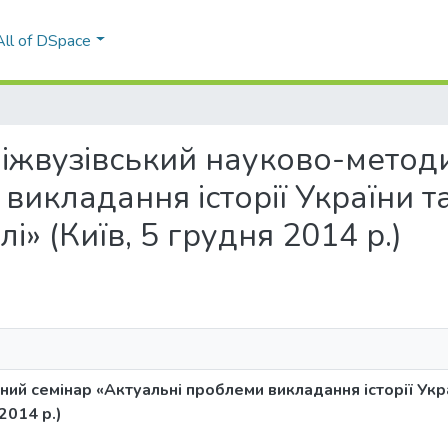
All of DSpace
й міжвузівський науково-мето
икладання історії України та 
і» (Київ, 5 грудня 2014 р.)
й семінар «Актуальні проблеми викладання історії Украї
2014 р.)