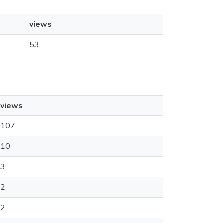
views
53
views
107
10
3
2
2