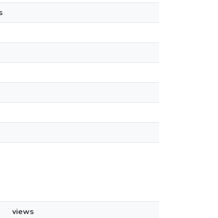
s
views