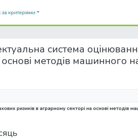
 за критеріями
ектуальна система оцінюванн
а основі методів машинного 
хових ризиків в аграрному секторі на основі методів м
ісяць