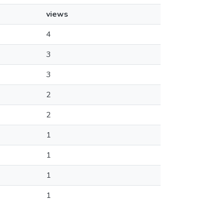
views
4
3
3
2
2
1
1
1
1