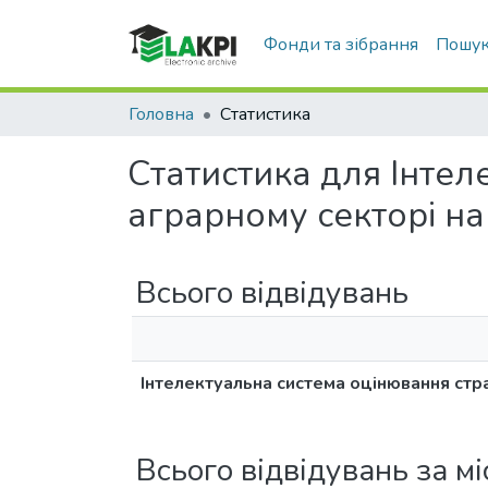
Фонди та зібрання
Пошук
Головна
Статистика
Статистика для Інтел
аграрному секторі н
Всього відвідувань
Інтелектуальна система оцінювання стра
Всього відвідувань за м