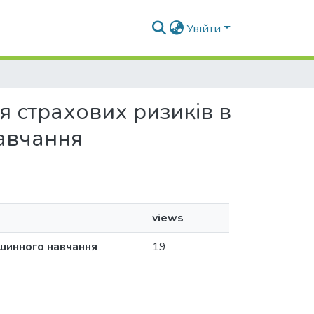
Увійти
я страхових ризиків в
навчання
views
ашинного навчання
19