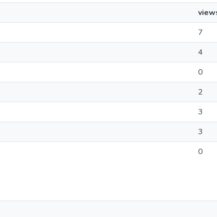
view
7
4
0
2
3
3
0