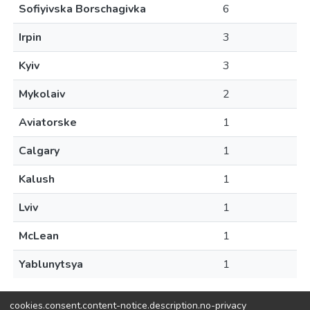
Sofiyivska Borschagivka
6
Irpin
3
Kyiv
3
Mykolaiv
2
Aviatorske
1
Calgary
1
Kalush
1
Lviv
1
McLean
1
Yablunytsya
1
cookies.consent.content-notice.description.no-privacy