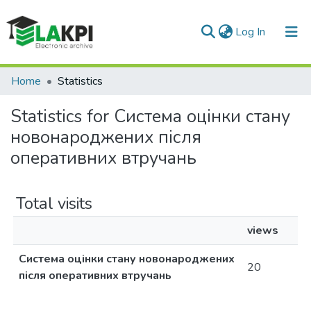
(current)
Log In
Communities & Collections
Home
Statistics
All of DSpace
Statistics for Система оцінки стану
новонароджених після
оперативних втручань
Total visits
views
Система оцінки стану новонароджених
20
після оперативних втручань