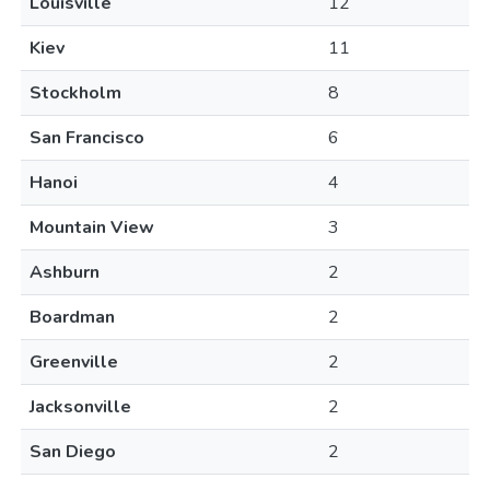
Louisville
12
Kiev
11
Stockholm
8
San Francisco
6
Hanoi
4
Mountain View
3
Ashburn
2
Boardman
2
Greenville
2
Jacksonville
2
San Diego
2