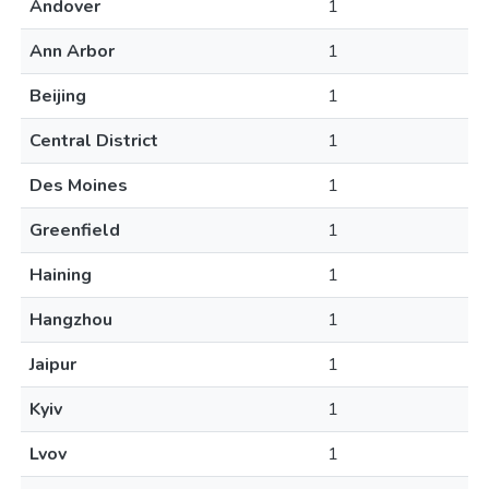
Andover
1
Ann Arbor
1
Beijing
1
Central District
1
Des Moines
1
Greenfield
1
Haining
1
Hangzhou
1
Jaipur
1
Kyiv
1
Lvov
1