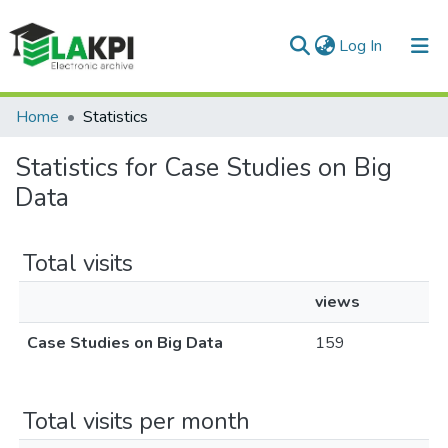
(current)
Log In
Communities & Collections
Home
Statistics
All of DSpace
Statistics for Case Studies on Big
Data
Total visits
views
Case Studies on Big Data
159
Total visits per month