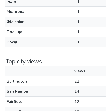
Індія
1
Молдова
1
Філіппіни
1
Польща
1
Росія
1
Top city views
views
Burlington
22
San Ramon
14
Fairfield
12