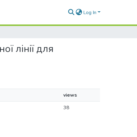
Log In
ої лінії для
views
38