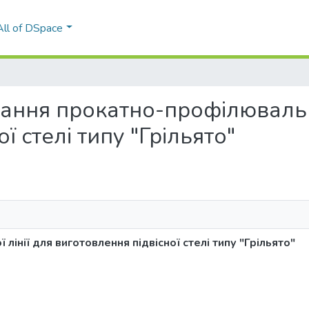
All of DSpace
ування прокатно-профілювальн
ї стелі типу "Грільято"
інії для виготовлення підвісної стелі типу "Грільято"