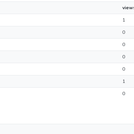
view
1
0
0
0
0
1
0