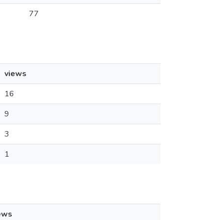
77
views
16
9
3
1
ews