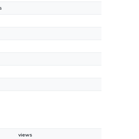
s
views