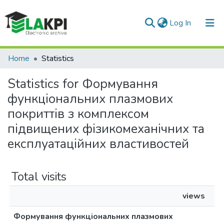
(current)
Log In
Communities & Collections
Home
Statistics
All of DSpace
Statistics for Формування
функціональних плазмових
покриттів з комплексом
підвищених фізикомеханічних та
експлуатаційних властивостей
Total visits
views
Формування функціональних плазмових