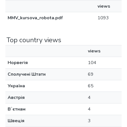
views
MMV_kursova_robota.pdf
1093
Top country views
views
Норвегія
104
Сполучені Штати
69
Україна
65
Австрія
4
Вʼєтнам
4
Швеція
3