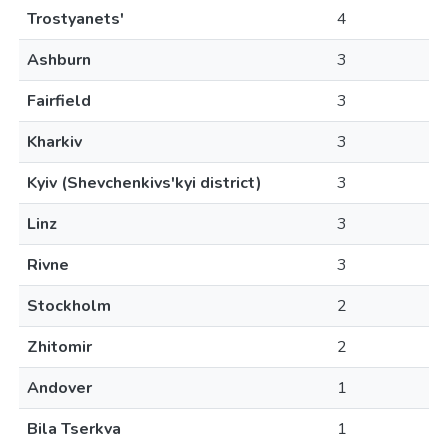
Trostyanets'
4
Ashburn
3
Fairfield
3
Kharkiv
3
Kyiv (Shevchenkivs'kyi district)
3
Linz
3
Rivne
3
Stockholm
2
Zhitomir
2
Andover
1
Bila Tserkva
1