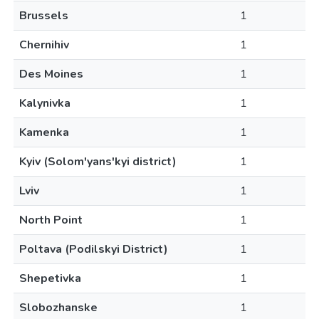
Brussels
1
Chernihiv
1
Des Moines
1
Kalynivka
1
Kamenka
1
Kyiv (Solom'yans'kyi district)
1
Lviv
1
North Point
1
Poltava (Podilskyi District)
1
Shepetivka
1
Slobozhanske
1