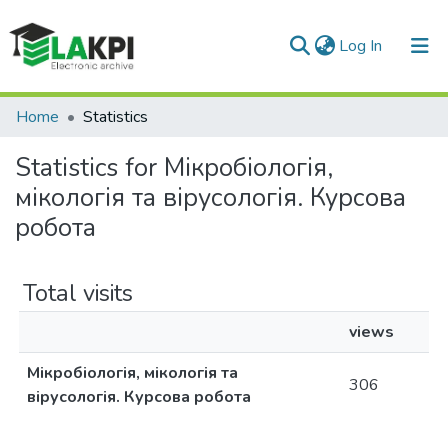
(current)
Log In
Communities & Collections
Home
Statistics
All of DSpace
Statistics for Мікробіологія,
мікологія та вірусологія. Курсова
робота
Total visits
views
Мікробіологія, мікологія та
306
вірусологія. Курсова робота