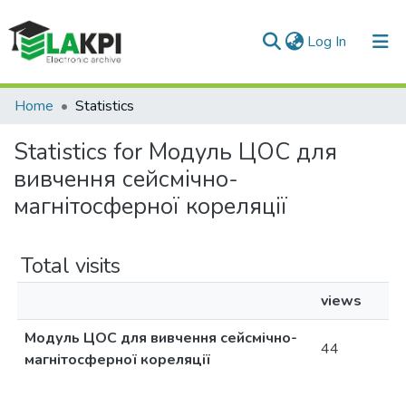
(current)
Log In
Communities & Collections
Home
Statistics
All of DSpace
Statistics for Модуль ЦОС для
вивчення сейсмічно-
магнітосферної кореляції
Total visits
views
Модуль ЦОС для вивчення сейсмічно-
44
магнітосферної кореляції