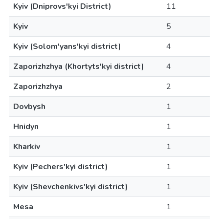
Kyiv (Dniprovs'kyi District)
11
Kyiv
5
Kyiv (Solom'yans'kyi district)
4
Zaporizhzhya (Khortyts'kyi district)
4
Zaporizhzhya
2
Dovbysh
1
Hnidyn
1
Kharkiv
1
Kyiv (Pechers'kyi district)
1
Kyiv (Shevchenkivs'kyi district)
1
Mesa
1