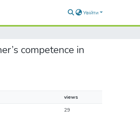
Увійти
her’s competence in
views
29