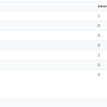
view
1
0
0
0
2
0
0