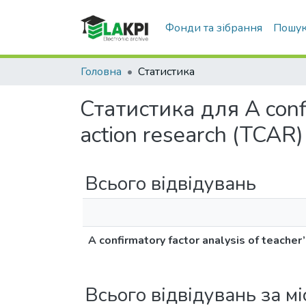
Фонди та зібрання
Пошук
Головна
Статистика
Статистика для A confi
action research (TCAR)
Всього відвідувань
A confirmatory factor analysis of teache
Всього відвідувань за м