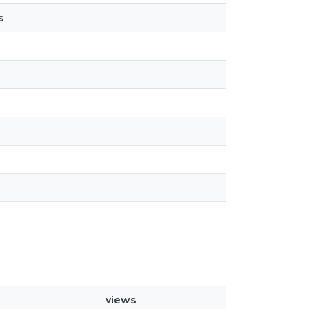
s
views