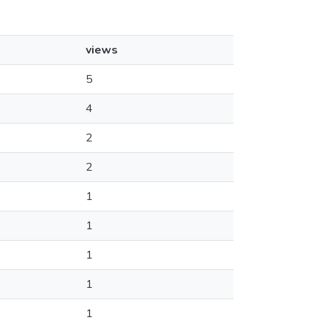
views
5
4
2
2
1
1
1
1
1