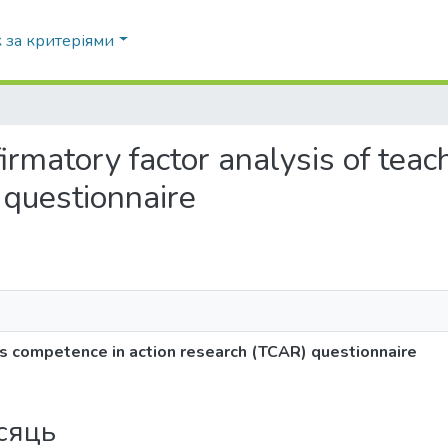
 за критеріями
rmatory factor analysis of teac
 questionnaire
r’s competence in action research (TCAR) questionnaire
ісяць