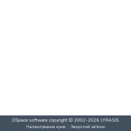
DSpace software
copyright © 2002-2026
LYRASIS
Налаштування куків
Зворотній зв'язок