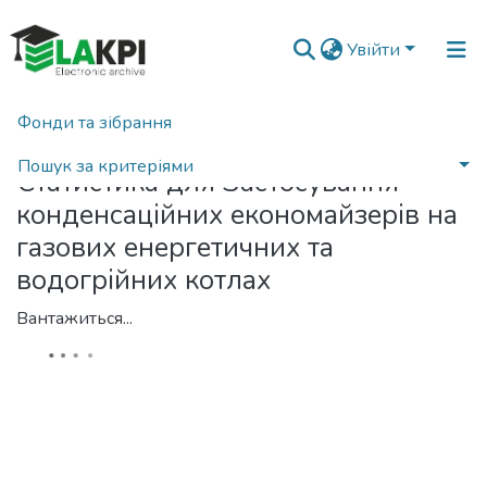
Увійти
Фонди та зібрання
Головна
Статистика
Пошук за критеріями
Статистика для Застосування
конденсаційних економайзерів на
газових енергетичних та
водогрійних котлах
Вантажиться...