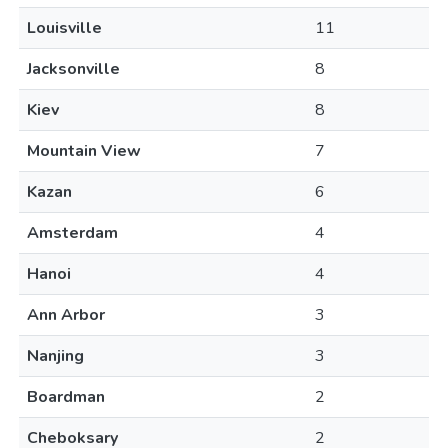
Louisville
11
Jacksonville
8
Kiev
8
Mountain View
7
Kazan
6
Amsterdam
4
Hanoi
4
Ann Arbor
3
Nanjing
3
Boardman
2
Cheboksary
2