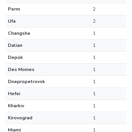
Perm
2
Ufa
2
Changsha
1
Dalian
1
Depok
1
Des Moines
1
Dnepropetrovsk
1
Hefei
1
Kharkiv
1
Kirovograd
1
Miami
1