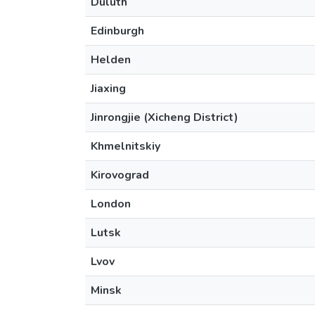
Duluth
Edinburgh
Helden
Jiaxing
Jinrongjie (Xicheng District)
Khmelnitskiy
Kirovograd
London
Lutsk
Lvov
Minsk