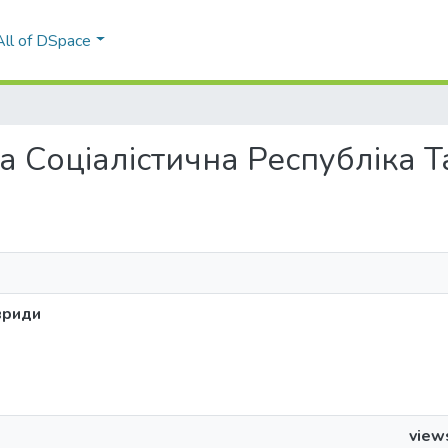
All of DSpace
ька Соціалістична Республіка 
вриди
view