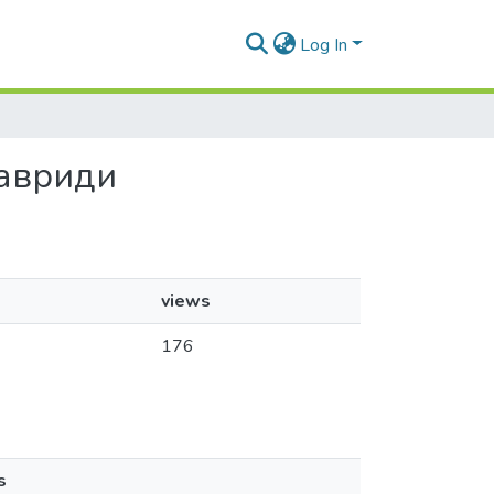
Log In
Тавриди
views
176
s