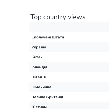
Top country views
Сполучені Штати
Україна
Китай
Ірландія
Швеція
Німеччина
Велика Британія
Вʼєтнам