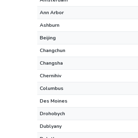
Amsterdam
Ann Arbor
Ashburn
Beijing
Changchun
Changsha
Chernihiv
Columbus
Des Moines
Drohobych
Dublyany