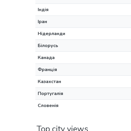
Індія
Іран
Нідерланди
Білорусь
Канада
Франція
Казахстан
Португалія
Словенія
Top city views