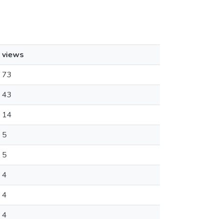
views
73
43
14
5
5
4
4
4