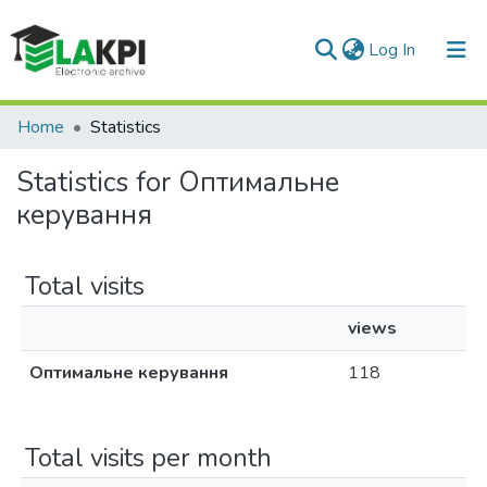
(current)
Log In
Communities & Collections
Home
Statistics
All of DSpace
Statistics for Оптимальне
керування
Total visits
views
Оптимальне керування
118
Total visits per month