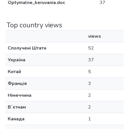
Optymalne_keruvania.doc
37
Top country views
views
Сполучені Штати
52
Україна
37
Китай
5
Франція
3
Німеччина
2
Вʼєтнам
2
Канада
1