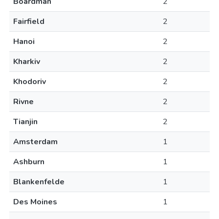
Boardman
2
Fairfield
2
Hanoi
2
Kharkiv
2
Khodoriv
2
Rivne
2
Tianjin
2
Amsterdam
1
Ashburn
1
Blankenfelde
1
Des Moines
1