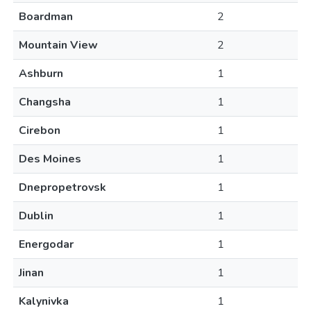
Boardman
2
Mountain View
2
Ashburn
1
Changsha
1
Cirebon
1
Des Moines
1
Dnepropetrovsk
1
Dublin
1
Energodar
1
Jinan
1
Kalynivka
1