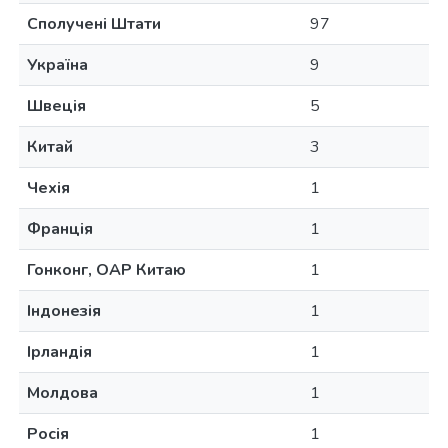
Сполучені Штати
97
Україна
9
Швеція
5
Китай
3
Чехія
1
Франція
1
Гонконг, ОАР Китаю
1
Індонезія
1
Ірландія
1
Молдова
1
Росія
1