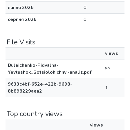
липня 2026
0
серпня 2026
0
File Visits
views
Buleichenko-Pidvalna-
93
Yevtushok_Sotsiolohichnyi-analiz.pdf
9633c4bf-652e-422b-9698-
1
8b898229aea2
Top country views
views