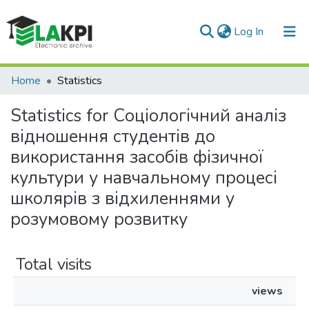
(current)
Log In
Communities & Collections
Home
Statistics
All of DSpace
Statistics for Соціологічний аналіз
відношення студентів до
використання засобів фізичної
культури у навчальному процесі
школярів з відхиленнями у
розумовому розвитку
Total visits
views