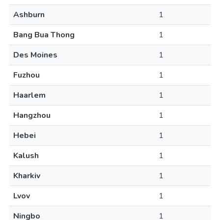
Ashburn
1
Bang Bua Thong
1
Des Moines
1
Fuzhou
1
Haarlem
1
Hangzhou
1
Hebei
1
Kalush
1
Kharkiv
1
Lvov
1
Ningbo
1