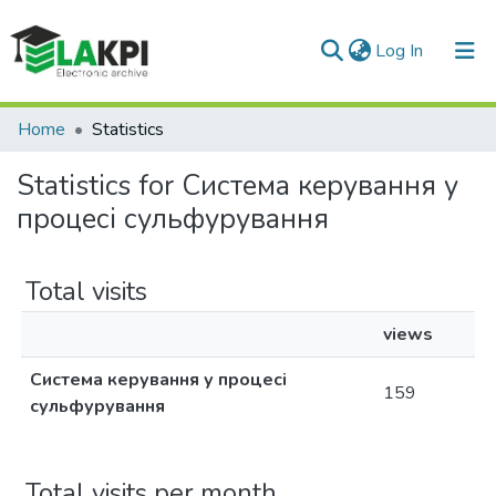
(current)
Log In
Communities & Collections
Home
Statistics
All of DSpace
Statistics for Система керування у
процесі сульфурування
Total visits
views
Система керування у процесі
159
сульфурування
Total visits per month