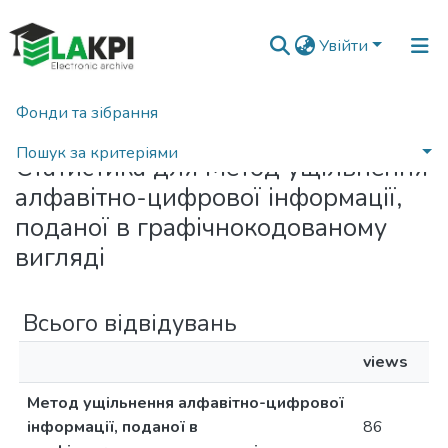
Увійти
Фонди та зібрання
Головна
Статистика
Пошук за критеріями
Статистика для Метод ущільнення
алфавітно-цифрової інформації,
поданої в графічнокодованому
вигляді
Всього відвідувань
views
Метод ущільнення алфавітно-цифрової
інформації, поданої в
86