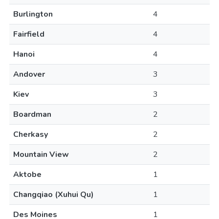
Burlington
4
Fairfield
4
Hanoi
4
Andover
3
Kiev
3
Boardman
2
Cherkasy
2
Mountain View
2
Aktobe
1
Changqiao (Xuhui Qu)
1
Des Moines
1