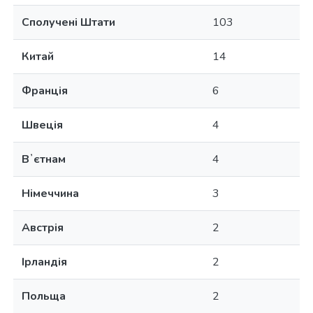
Сполучені Штати
103
Китай
14
Франція
6
Швеція
4
Вʼєтнам
4
Німеччина
3
Австрія
2
Ірландія
2
Польща
2