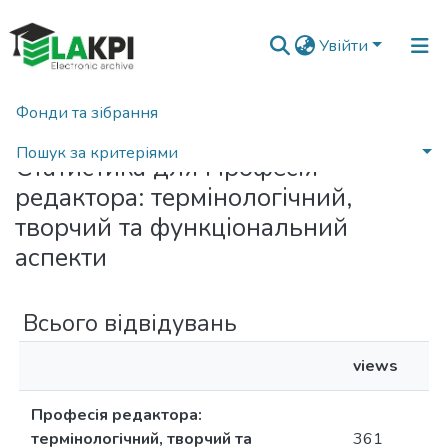
Увійти
Фонди та зібрання
Головна
Статистика
Пошук за критеріями
Статистика для Професія
редактора: термінологічний,
творчий та функціональний
аспекти
Всього відвідувань
views
Професія редактора:
термінологічний, творчий та
361