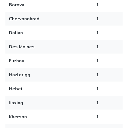
Borova
1
Chervonohrad
1
Dalian
1
Des Moines
1
Fuzhou
1
Hazlerigg
1
Hebei
1
Jiaxing
1
Kherson
1