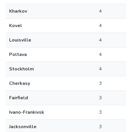
Kharkov
4
Kovel
4
Louisville
4
Poltava
4
Stockholm
4
Cherkasy
3
Fairfield
3
Ivano-Frankivsk
3
Jacksonville
3