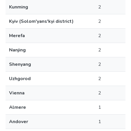
Kunming
2
Kyiv (Solom'yans'kyi district)
2
Merefa
2
Nanjing
2
Shenyang
2
Uzhgorod
2
Vienna
2
Almere
1
Andover
1