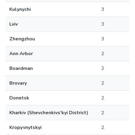
Kulynychi
3
Lviv
3
Zhengzhou
3
Ann Arbor
2
Boardman
2
Brovary
2
Donetsk
2
Kharkiv (Shevchenkivs'kyi District)
2
Kropyvnytskyi
2