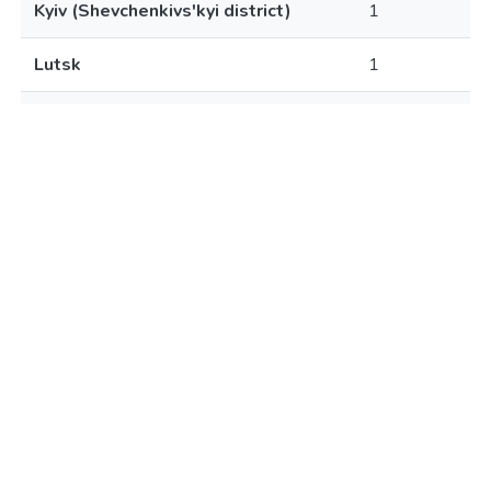
Kyiv (Shevchenkivs'kyi district)
1
Lutsk
1
Nanchang
1
Nikolaev
1
Nizhniy Tagil
1
Rivne
1
Seattle
1
Shepetivka
1
Sumy
1