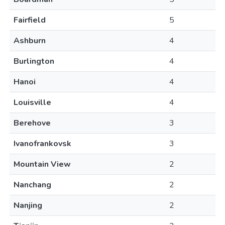
Fairfield
5
Ashburn
4
Burlington
4
Hanoi
4
Louisville
4
Berehove
3
Ivanofrankovsk
3
Mountain View
2
Nanchang
2
Nanjing
2