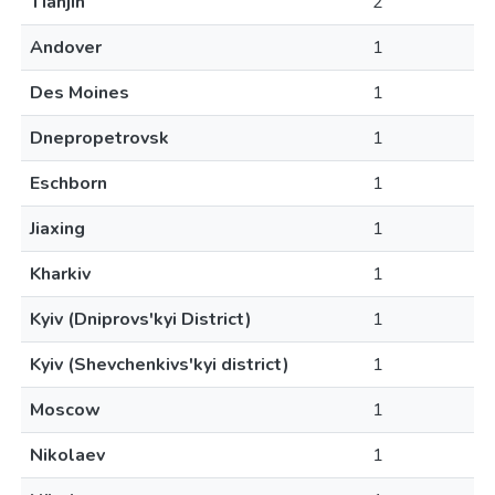
Tianjin
2
Andover
1
Des Moines
1
Dnepropetrovsk
1
Eschborn
1
Jiaxing
1
Kharkiv
1
Kyiv (Dniprovs'kyi District)
1
Kyiv (Shevchenkivs'kyi district)
1
Moscow
1
Nikolaev
1