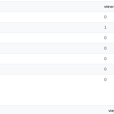
view
0
1
0
0
0
0
0
vi