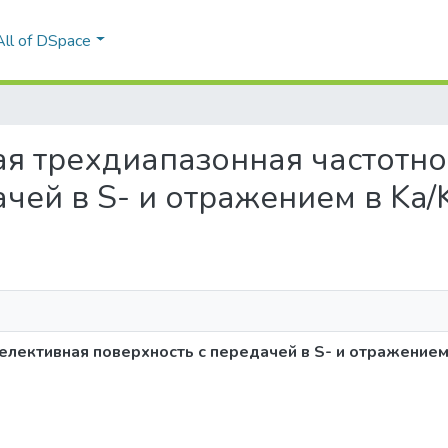
All of DSpace
рная трехдиапазонная частотн
ачей в S- и отражением в Ka
елективная поверхность с передачей в S- и отражением