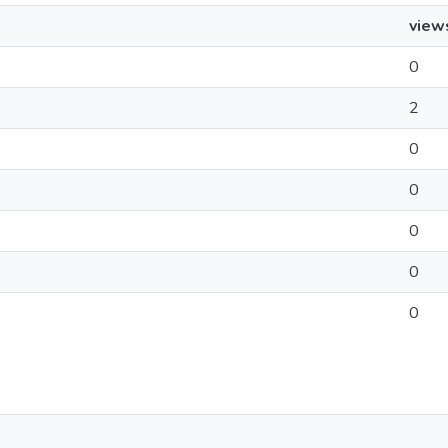
view
0
2
0
0
0
0
0