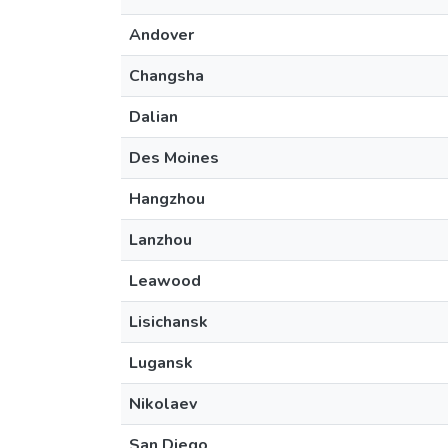
Andover
Changsha
Dalian
Des Moines
Hangzhou
Lanzhou
Leawood
Lisichansk
Lugansk
Nikolaev
San Diego