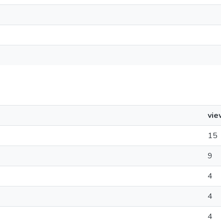
vie
15
9
4
4
4