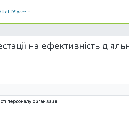
All of DSpace
атестації на ефективність діял
сті персоналу організації