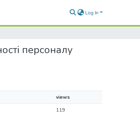
Log In
ьності персоналу
views
119