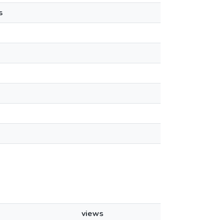
s
views