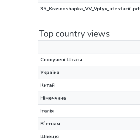
35_Krasnoshapka_VV_Vplyv_atestacii'.pd
Top country views
Сполучені Штати
Україна
Китай
Німеччина
Італія
Вʼєтнам
Швеція