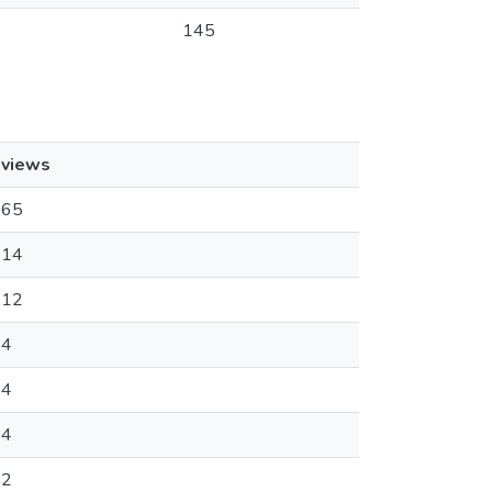
145
views
65
14
12
4
4
4
2