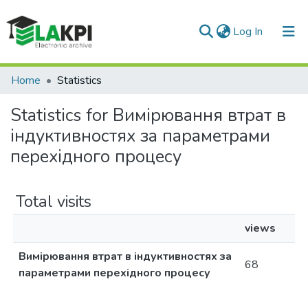
(current)
Log In
Communities & Collections
Home
Statistics
All of DSpace
Statistics for Вимірювання втрат в
індуктивностях за параметрами
перехідного процесу
Total visits
views
Вимірювання втрат в індуктивностях за
68
параметрами перехідного процесу