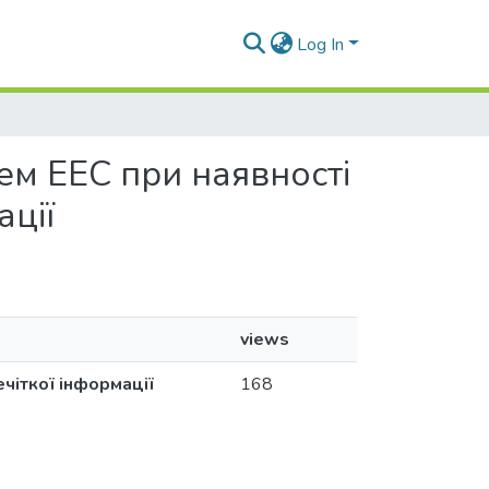
Log In
стем ЕЕС при наявності
ації
views
чіткої інформації
168