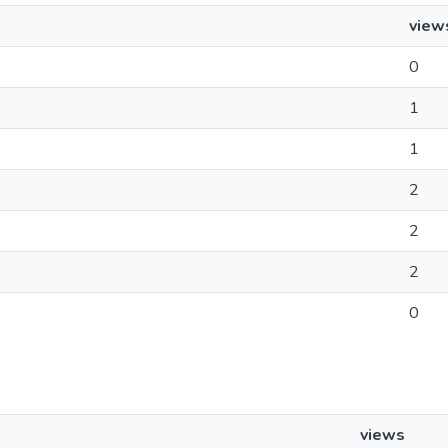
view
0
1
1
2
2
2
0
views