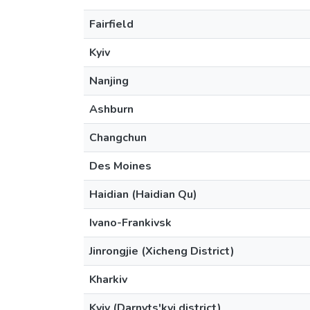
Fairfield
Kyiv
Nanjing
Ashburn
Changchun
Des Moines
Haidian (Haidian Qu)
Ivano-Frankivsk
Jinrongjie (Xicheng District)
Kharkiv
Kyiv (Darnyts'kyi district)