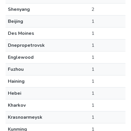
Shenyang
2
Beijing
1
Des Moines
1
Dnepropetrovsk
1
Englewood
1
Fuzhou
1
Haining
1
Hebei
1
Kharkov
1
Krasnoarmeysk
1
Kunming
1