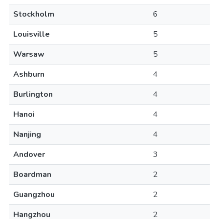
Stockholm
6
Louisville
5
Warsaw
5
Ashburn
4
Burlington
4
Hanoi
4
Nanjing
4
Andover
3
Boardman
2
Guangzhou
2
Hangzhou
2