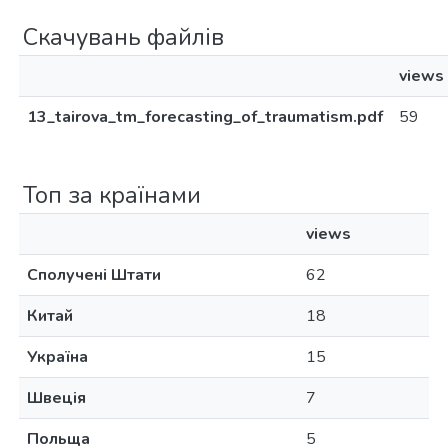
Скачувань файлів
views
13_tairova_tm_forecasting_of_traumatism.pdf
59
Топ за країнами
views
Сполучені Штати
62
Китай
18
Україна
15
Швеція
7
Польща
5