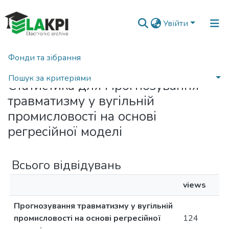
Увійти
Фонди та зібрання
Головна
Статистика
Пошук за критеріями
Статистика для Прогнозування
травматизму у вугільній
промисловості на основі
регресійної моделі
Всього відвідувань
views
Прогнозування травматизму у вугільній
промисловості на основі регресійної
124