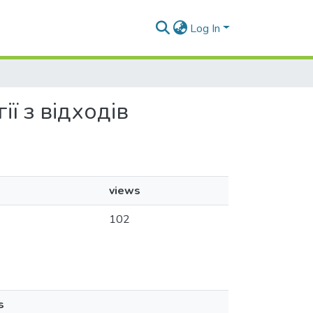
Log In
ії з відходів
views
102
s