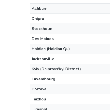
Ashburn
Dnipro
Stockholm
Des Moines
Haidian (Haidian Qu)
Jacksonville
Kyiv (Dniprovs'kyi District)
Luxembourg
Poltava
Taizhou
Tiraspol