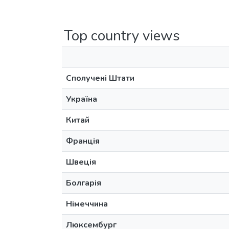
Top country views
Сполучені Штати
Україна
Китай
Франція
Швеція
Болгарія
Німеччина
Люксембург