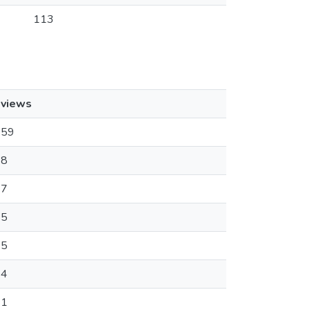
113
views
59
8
7
5
5
4
1