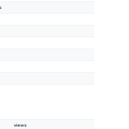
s
views