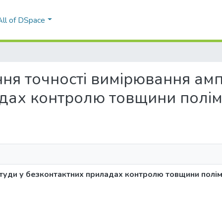
All of DSpace
ення точності вимірювання амп
дах контролю товщини полім
туди у безконтактних приладах контролю товщини полім