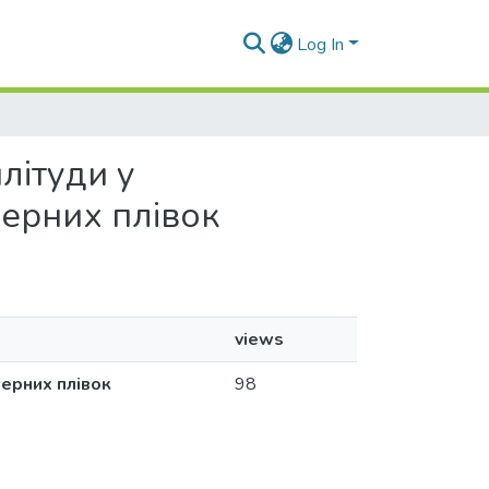
Log In
літуди у
ерних плівок
views
ерних плівок
98