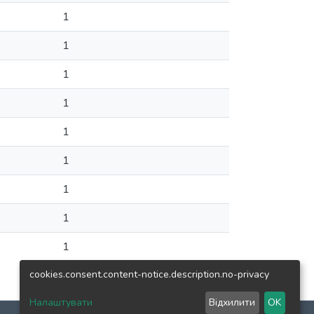
1
1
1
1
1
1
1
1
1
cookies.consent.content-notice.description.no-privacy
Налаштувати
Відхилити
OK