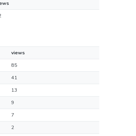
iews
2
views
85
41
13
9
7
2