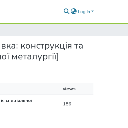
Log In
авка: конструкція та
ої металургії]
views
ія спеціальної
186