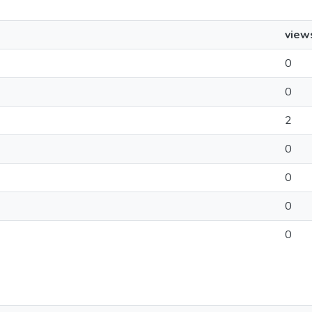
view
0
0
2
0
0
0
0