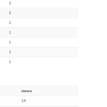
2
2
1
1
1
1
1
views
19