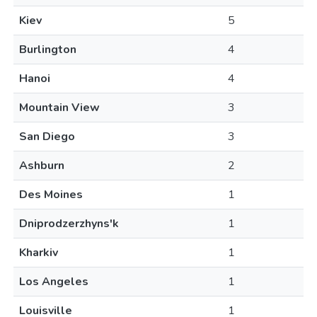
Kiev
5
Burlington
4
Hanoi
4
Mountain View
3
San Diego
3
Ashburn
2
Des Moines
1
Dniprodzerzhyns'k
1
Kharkiv
1
Los Angeles
1
Louisville
1