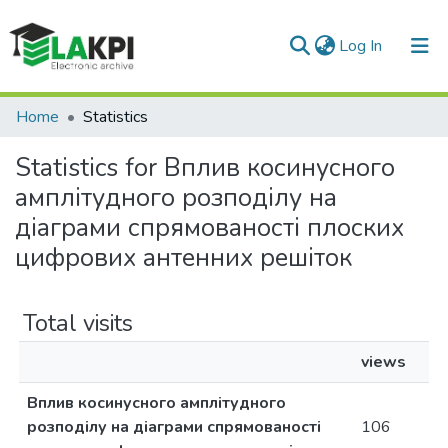
(current)
Log In
Communities & Collections
Home
Statistics
All of DSpace
Statistics for Вплив косинусного
амплітудного розподілу на
діаграми спрямованості плоских
цифрових антенних решіток
Total visits
views
Вплив косинусного амплітудного
розподілу на діаграми спрямованості
106