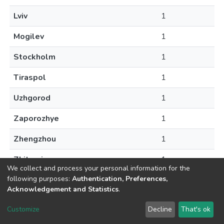
Lviv
1
Mogilev
1
Stockholm
1
Tiraspol
1
Uzhgorod
1
Zaporozhye
1
Zhengzhou
1
Zhitomir
1
We collect and process your personal information for the
following purposes:
Authentication, Preferences,
Acknowledgement and Statistics
.
DSpace software
copyright © 2002-2026
LYRASIS
Customize
Decline
That's ok
Cookie settings
Send Feedback