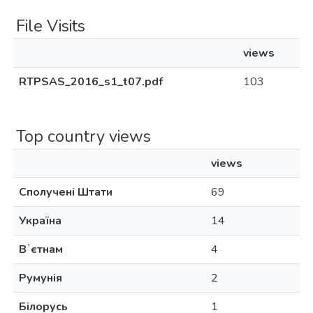
File Visits
views
RTPSAS_2016_s1_t07.pdf
103
Top country views
views
Сполучені Штати
69
Україна
14
Вʼєтнам
4
Румунія
2
Білорусь
1